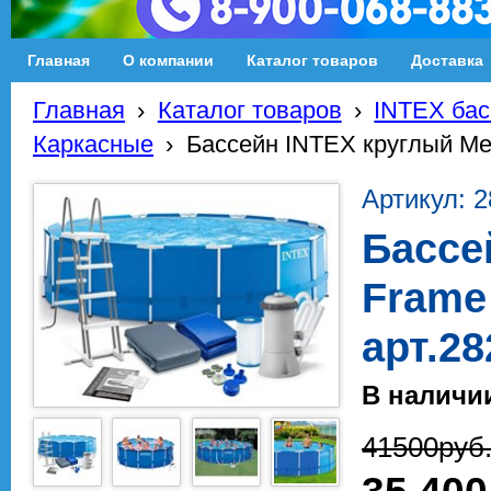
Главная
О компании
Каталог товаров
Доставка
Главная
›
Каталог товаров
›
INTEX бас
Каркасные
›
Бассейн INTEX круглый Met
Артикул: 
Бассе
Frame
арт.2
В наличи
41500
руб