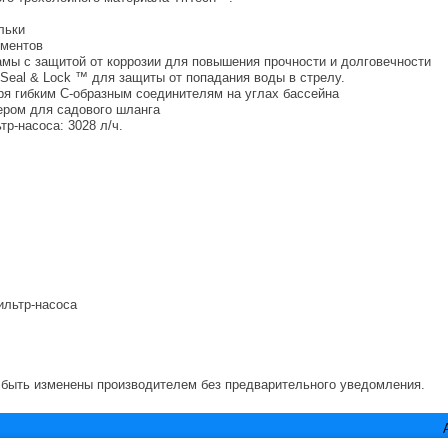
льки
ументов
амы с защитой от коррозии для повышения прочности и долговечности
Seal & Lock ™ для защиты от попадания воды в стрелу.
ря гибким С-образным соединителям на углах бассейна
ером для садового шланга
р-насоса: 3028 л/ч.
ильтр-насоса
т быть изменены производителем без предварительного уведомления.