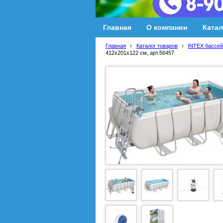
Главная
О компании
Катал
Главная
›
Каталог товаров
›
INTEX бассей
412х201х122 см, арт.56457