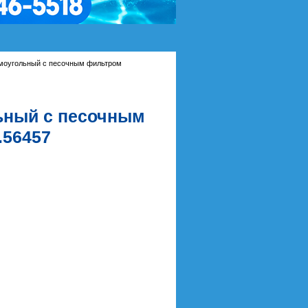
моугольный c песочным фильтром
ьный c песочным
.56457