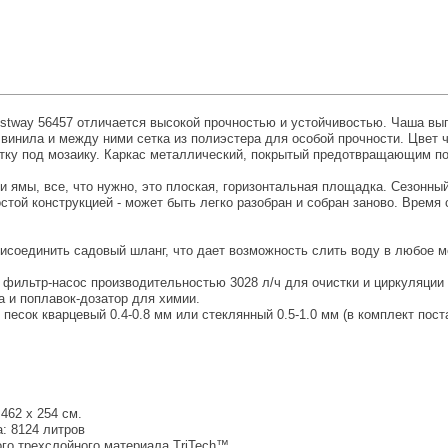
stway 56457 отличается высокой прочностью и устойчивостью. Чаша вы
 винила и между ними сетка из полиэстера для особой прочности. Цвет 
етку под мозаику. Каркас металлический, покрытый предотвращающим по
и ямы, все, что нужно, это плоская, горизонтальная площадка. Сезонны
стой конструкцией - может быть легко разобран и собран заново. Время
исоединить садовый шланг, что дает возможность слить воду в любое м
 фильтр-насос производительностью 3028 л/ч для очистки и циркуляции
а и поплавок-дозатор для химии.
есок кварцевый 0.4-0.8 мм или стеклянный 0.5-1.0 мм (в комплект пост
462 x 254 см.
: 8124 литров
ого трехслойного материала TriTech™.