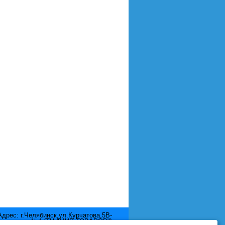
Адрес: г.Челябинск,ул.Курчатова,5В-
отдел №4 (ТЦ "МИР ТОВАРОВ")