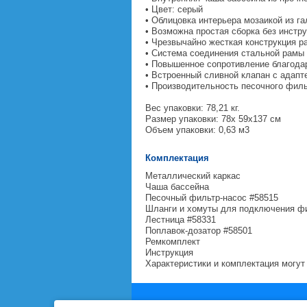
• Цвет: серый
• Облицовка интерьера мозаикой из га
• Возможна простая сборка без инстр
• Чрезвычайно жесткая конструкция р
• Система соединения стальной рамы 
• Повышенное сопротивление благода
• Встроенный сливной клапан с адапт
• Производительность песочного фильт
Вес упаковки: 78,21 кг.
Размер упаковки: 78х 59х137 см
Объем упаковки: 0,63 м3
Комплектация
Металлический каркас
Чаша бассейна
Песочный фильтр-насос #58515
Шланги и хомуты для подключения ф
Лестница #58331
Поплавок-дозатор #58501
Ремкомплект
Инструкция
Характеристики и комплектация могу