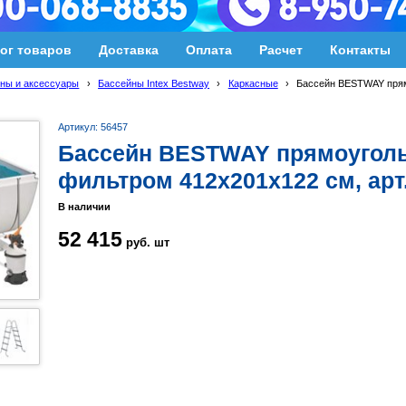
ог товаров
Доставка
Оплата
Расчет
Контакты
ны и аксессуары
›
Бассейны Intex Bestway
›
Каркасные
›
Бассейн BESTWAY пря
Артикул: 56457
Бассейн BESTWAY прямоугол
фильтром 412х201х122 см, арт
В наличии
52 415
руб.
шт