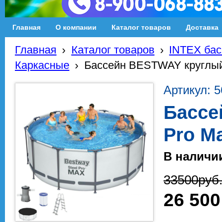
Главная
О компании
Каталог товаров
Доставка
Главная
›
Каталог товаров
›
INTEX бас
Каркасные
›
Бассейн BESTWAY круглый 
Артикул: 
Бассе
Pro Ma
В наличи
33500
руб
26 500