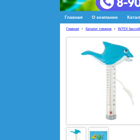
Главная
О компании
Катал
Главная
›
Каталог товаров
›
INTEX бассей