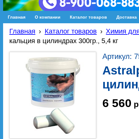
Главная
О компании
Каталог товаров
Доставка
Главная
›
Каталог товаров
›
Химия для
кальция в цилиндрах 300гр., 5,4 кг
Артикул: 
Astra
цилинд
6 560
р