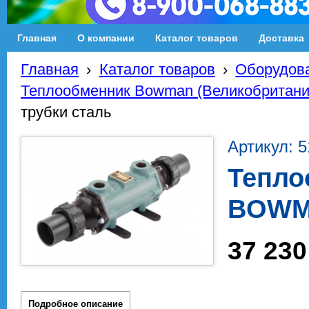
Главная
О компании
Каталог товаров
Доставка
Главная
›
Каталог товаров
›
Оборудова
Теплообменник Bowman (Великобритани
трубки сталь
Артикул: 
Тепло
BOWMA
37 230
Подробное описание