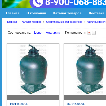
Главная
О компании
Каталог товаров
Доставка
Главная
›
Каталог товаров
›
Оборудование для бассейнов
›
Фильтры песоч
Сортировать по:
Цене
Алфавиту
Популярности
1601462000E
1601463000E