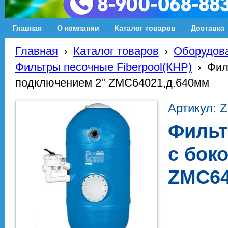
Главная
О компании
Каталог товаров
Доставка
Главная
›
Каталог товаров
›
Оборудова
Фильтры песочные Fiberpool(КНР)
›
Фил
подключением 2" ZMC64021,д.640мм
Артикул: 
Фильт
с бок
ZMC64