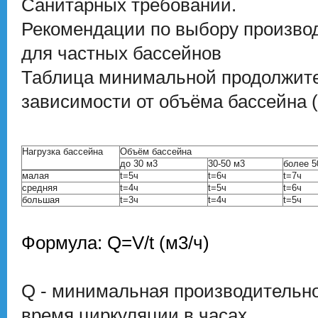
Санитарных требований.
Рекомендации по выбору произво
для частных бассейнов
Таблица минимальной продолжител
зависимости от объёма бассейна (
Нагрузка бассейна
Объём бассейна
до 30 м3
30-50 м3
более 5
малая
t=5ч
t=6ч
t=7ч
средняя
t=4ч
t=5ч
t=6ч
большая
t=3ч
t=4ч
t=5ч
Формула: Q=V/t (м3/ч)
Q - минимальная производительност
время циркуляции в часах