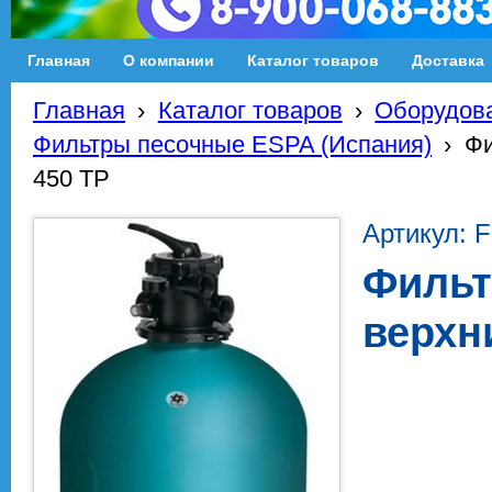
Главная
О компании
Каталог товаров
Доставка
Главная
›
Каталог товаров
›
Оборудова
Фильтры песочные ESPA (Испания)
›
Фи
450 TP
Артикул: 
Фильт
верхн