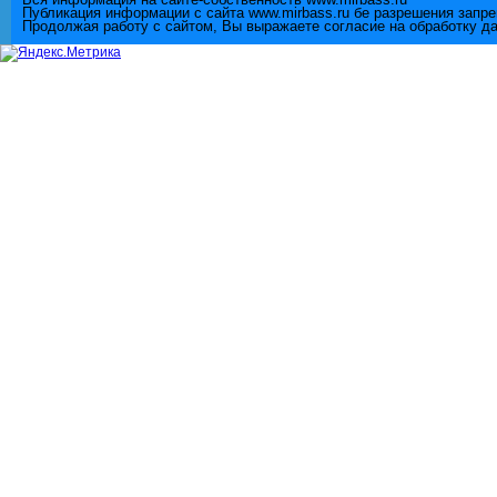
Вся информация на сайте-собственность www.mirbass.ru
Публикация информации с сайта www.mirbass.ru бе разрешения запр
Продолжая работу с сайтом, Вы выражаете согласие на обработку д