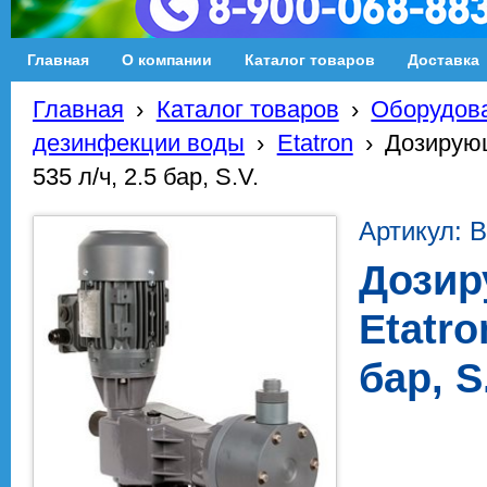
Главная
О компании
Каталог товаров
Доставка
Главная
›
Каталог товаров
›
Оборудова
дезинфекции воды
›
Etatron
›
Дозирующ
535 л/ч, 2.5 бар, S.V.
Артикул:
Дозир
Etatro
бар, S