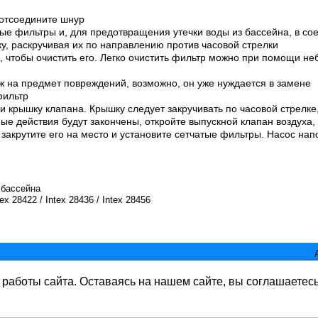
 отсоедините шнур
ые фильтры и, для предотвращения утечки воды из бассейна, в со
у, раскручивая их по направлению против часовой стрелки
, чтобы очистить его. Легко очистить фильтр можно при помощи н
ж на предмет повреждений, возможно, он уже нуждается в замене
фильтр
и крышку клапана. Крышку следует закручивать по часовой стрелке
ые действия будут закончены, откройте выпускной клапан воздуха, 
м закрутите его на место и установите сетчатые фильтры. Насос нап
 бассейна
x 28422 / Intex 28436 / Intex 28456
работы сайта. Оставаясь на нашем сайте, вы соглашаетес
ь www.mirbass.ru
rbass.ru бе разрешения запрещена. Все права защищены.
ете согласие на обработку данных в соответствии с Политикой конфиде