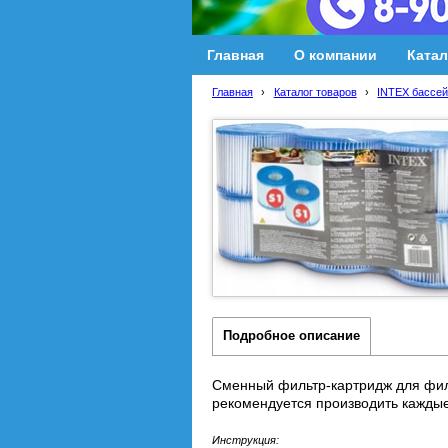
Главная
О компании
Катал
Главная
›
Каталог товаров
›
INTEX бассей
Подробное описание
Сменный фильтр-картридж для филь
рекомендуется производить каждые
Инструкция: