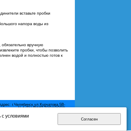
единители вставьте пробки
ебольшого напора воды из
, обязательно вручную
извлеките пробки, чтобы позволить
олнен водой и полностью готов к
Адрес: г.Челябинск,ул.Курчатова,5В-
отдел №4 (ТЦ "МИР ТОВАРОВ")
Телефон: 8 (351) 2111-380
Email: mir.pool@yandex.ru
ь с условиями
Согласен
нциальности.