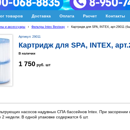
ог товаров
Доставка
Оплата
Расчет
Контакты
ны и аксессуары
›
Фильтры Intex Bestway
›
Картридж для SPA, INTEX, арт.29011 (6
Артикул: 29011
Картридж для SPA, INTEX, арт.
В наличии
1 750
руб.
шт
трующих насосов надувных СПА бассейнов Intex. При засорении ф
 2 недели.
В одной упаковке содержатся 6 шт.