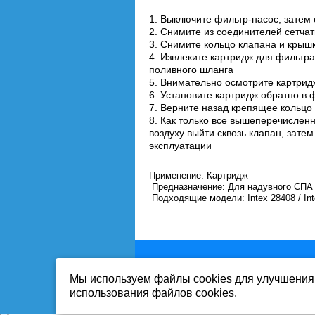
1. Выключите фильтр-насос, затем
2. Снимите из соединителей сетчат
3. Снимите кольцо клапана и крышк
4. Извлеките картридж для фильтра
поливного шланга
5. Внимательно осмотрите картрид
6. Установите картридж обратно в 
7. Верните назад крепящее кольцо 
8. Как только все вышеперечисленн
воздуху выйти сквозь клапан, зате
эксплуатации
Применение: Картридж
Предназначение: Для надувного СПА
Подходящие модели: Intex 28408 / Inte
Мы используем файлы cookies для улучшения 
Вся информация на сайте-собственност
использования файлов cookies.
Публикация информации с сайта www.mi
Продолжая работу с сайтом, Вы выража