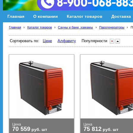
Главная
О компании
Каталог товаров
Доставка
Главная
›
Каталог товаров
›
Сауны и бани, хамамы
›
Парогенераторы
›
П
Сортировать по:
Цене
Алфавиту
Популярности
Цена
Цена
70 559
75 812
руб.
шт
руб.
шт