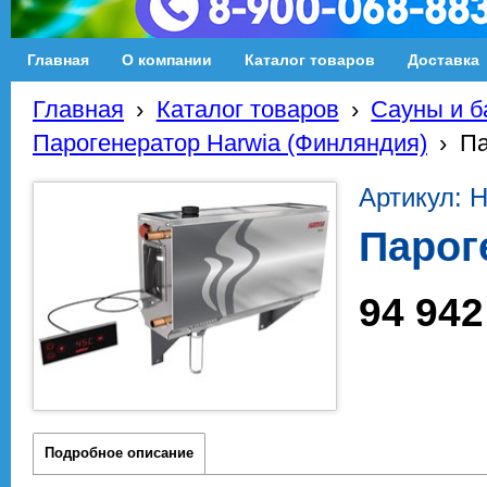
Главная
О компании
Каталог товаров
Доставка
Главная
›
Каталог товаров
›
Сауны и б
Парогенератор Harwia (Финляндия)
›
Па
Артикул: 
Парог
94 942
Подробное описание