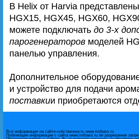
В Helix от Harvia представле
HGX15, HGX45, HGX60, HGX90
можете подключать
до 3-х до
парогенераторов
моделей HGX
панелью управления.
Дополнительное оборудование
и устройство для подачи аром
поставки
и приобретаются отд
Вся информация на сайте-собственность www.mirbass.ru
Публикация информации с сайта www.mirbass.ru бе разрешения запр