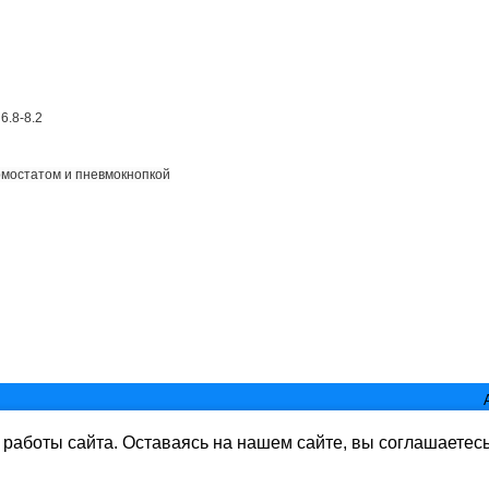
6.8-8.2
рмостатом и пневмокнопкой
работы сайта. Оставаясь на нашем сайте, вы соглашаетес
ь www.mirbass.ru
rbass.ru бе разрешения запрещена. Все права защищены.
ете согласие на обработку данных в соответствии с Политикой конфиде