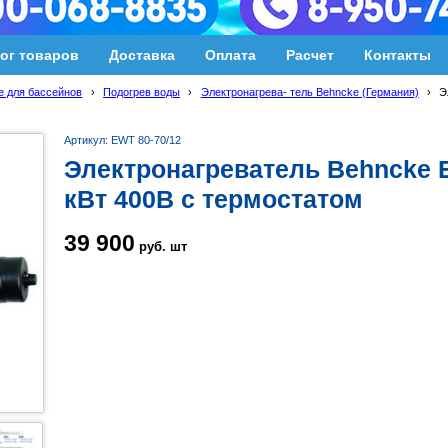
ог товаров
Доставка
Оплата
Расчет
Контакты
 для бассейнов
›
Подогрев воды
›
Электронагрева- тель Behncke (Германия)
›
Э
Артикул: EWT 80-70/12
Электронагреватель Behncke E
кВт 400В с термостатом
39 900
руб.
шт