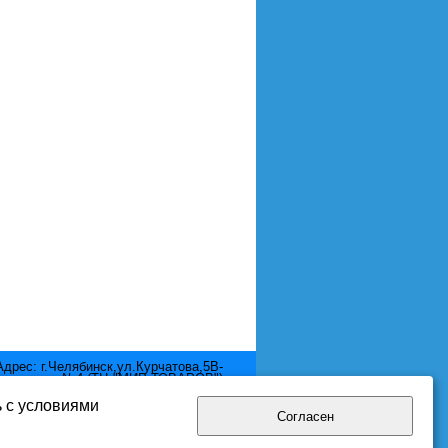
Адрес: г.Челябинск,ул.Курчатова,5В-
отдел №4 (ТЦ "МИР ТОВАРОВ")
Телефон: 8 (351) 2111-380
Email: mir.pool@yandex.ru
ь с условиями
Согласен
нциальности.