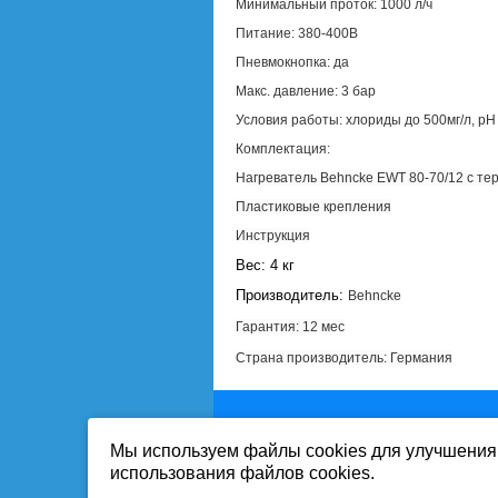
Минимальный проток: 1000 л/ч
Питание: 380-400В
Пневмокнопка: да
Макс. давление: 3 бар
Условия работы: хлориды до 500мг/л, pH 
Комплектация:
Н
агреватель Behncke EWT 80-70/12 с те
Пластиковые крепления
Инструкция
Вес: 4 кг
Производитель:
Behncke
Гарантия: 12 мес
Страна производитель: Германия
Мы используем файлы cookies для улучшения 
Вся информация на сайте-собственност
использования файлов cookies.
Публикация информации с сайта www.mi
Продолжая работу с сайтом, Вы выража