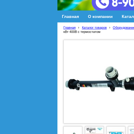
Главная
О компании
Катал
Главная
›
Каталог товаров
›
Оборудование
кВт 400В с термостатом